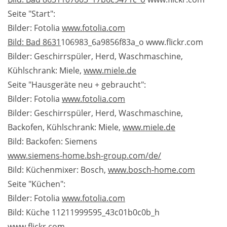
Seite "Start":
Bilder: Fotolia
www.fotolia.com
Bild: Bad 8631
106983_6a9856f83a_o www.flickr.com
Bilder: Geschirrspüler, Herd, Waschmaschine,
Kühlschrank: Miele,
www.miele.de
Seite "Hausgeräte neu + gebraucht":
Bilder: Fotolia
www.fotolia.com
Bilder: Geschirrspüler, Herd, Waschmaschine,
Backofen, Kühlschrank: Miele,
www.miele.de
Bild: Backofen: Siemens
www.siemens-home.bsh-group.com/de/
Bild: Küchenmixer: Bosch,
www.bosch-home.com
Seite "Küchen":
Bilder: Fotolia
www.fotolia.com
Bild: Küche 11211999595_43c01b0c0b_h
www.flickr.com